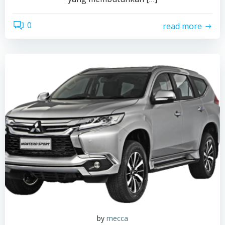
0
read more
by
mecca