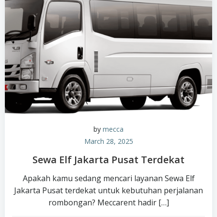
by
mecca
March 28, 2025
Sewa Elf Jakarta Pusat Terdekat
Apakah kamu sedang mencari layanan Sewa Elf
Jakarta Pusat terdekat untuk kebutuhan perjalanan
rombongan? Meccarent hadir […]