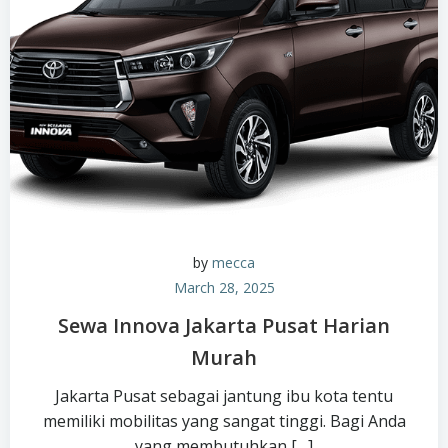
by
mecca
March 28, 2025
Sewa Innova Jakarta Pusat Harian
Murah
Jakarta Pusat sebagai jantung ibu kota tentu
memiliki mobilitas yang sangat tinggi. Bagi Anda
yang membutuhkan […]