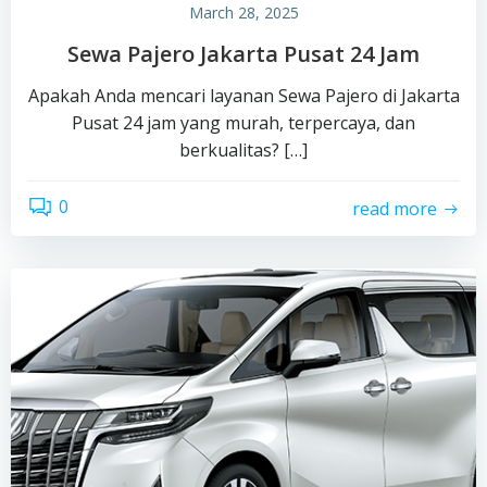
March 28, 2025
Sewa Pajero Jakarta Pusat 24 Jam
Apakah Anda mencari layanan Sewa Pajero di Jakarta
Pusat 24 jam yang murah, terpercaya, dan
berkualitas? […]
0
read more