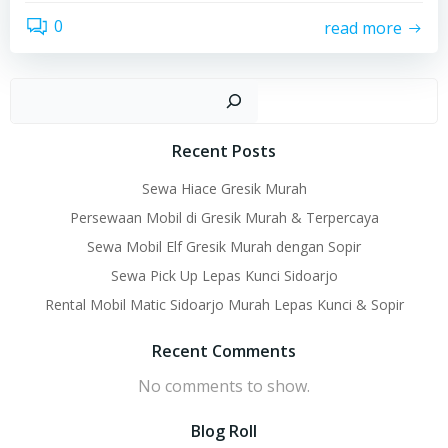
0
read more
Sear
Recent Posts
Sewa Hiace Gresik Murah
Persewaan Mobil di Gresik Murah & Terpercaya
Sewa Mobil Elf Gresik Murah dengan Sopir
Sewa Pick Up Lepas Kunci Sidoarjo
Rental Mobil Matic Sidoarjo Murah Lepas Kunci & Sopir
Recent Comments
No comments to show.
Blog Roll