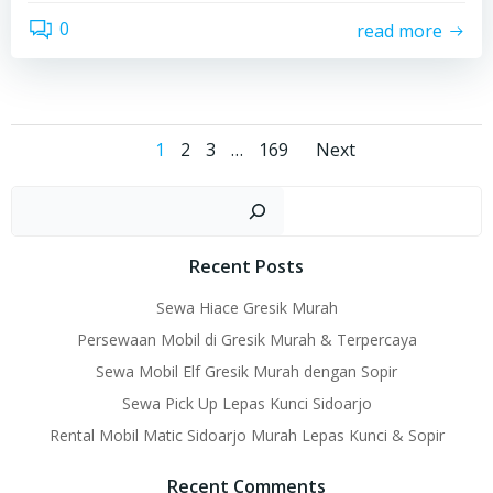
0
read more
Posts
Posts
Page
Page
Page
Page
1
2
3
…
169
Next
navigation
navigati
Sear
Recent Posts
Sewa Hiace Gresik Murah
Persewaan Mobil di Gresik Murah & Terpercaya
Sewa Mobil Elf Gresik Murah dengan Sopir
Sewa Pick Up Lepas Kunci Sidoarjo
Rental Mobil Matic Sidoarjo Murah Lepas Kunci & Sopir
Recent Comments