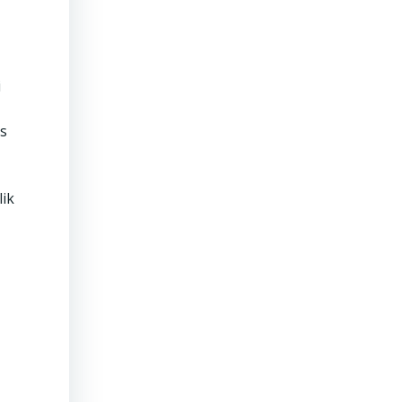
i
as
lik