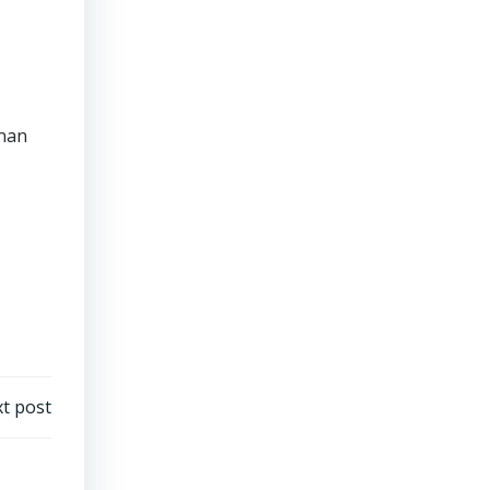
anan
t post