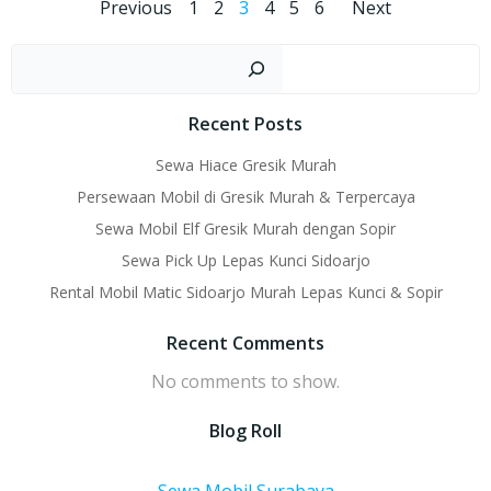
Posts
Posts
Posts
Page
Page
Page
Page
Page
Page
Previous
1
2
3
4
5
6
Next
navigation
navigation
naviga
Sear
Recent Posts
Sewa Hiace Gresik Murah
Persewaan Mobil di Gresik Murah & Terpercaya
Sewa Mobil Elf Gresik Murah dengan Sopir
Sewa Pick Up Lepas Kunci Sidoarjo
Rental Mobil Matic Sidoarjo Murah Lepas Kunci & Sopir
Recent Comments
No comments to show.
Blog Roll