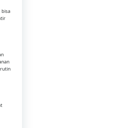
 bisa
tir
an
manan
rutin
t