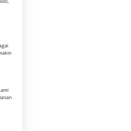
lio,
agai
makin
ami
lanan