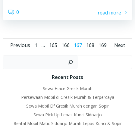
0
read more
Posts
Posts
Pos
Page
Page
Page
Page
Page
Page
Previous
1
…
165
166
167
168
169
Next
navigation
navigation
nav
Sear
Recent Posts
Sewa Hiace Gresik Murah
Persewaan Mobil di Gresik Murah & Terpercaya
Sewa Mobil Elf Gresik Murah dengan Sopir
Sewa Pick Up Lepas Kunci Sidoarjo
Rental Mobil Matic Sidoarjo Murah Lepas Kunci & Sopir