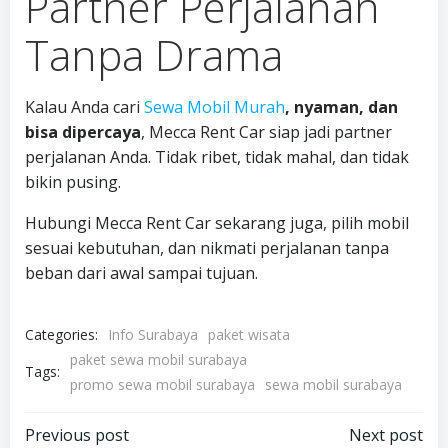
Partner Perjalanan
Tanpa Drama
Kalau Anda cari
Sewa Mobil Murah
, nyaman, dan
bisa dipercaya
, Mecca Rent Car siap jadi partner
perjalanan Anda. Tidak ribet, tidak mahal, dan tidak
bikin pusing.
Hubungi Mecca Rent Car sekarang juga, pilih mobil
sesuai kebutuhan, dan nikmati perjalanan tanpa
beban dari awal sampai tujuan.
Categories:
Info Surabaya
paket wisata
paket sewa mobil surabaya
Tags:
promo sewa mobil surabaya
sewa mobil surabaya
Post
Post
Previous post
Next post