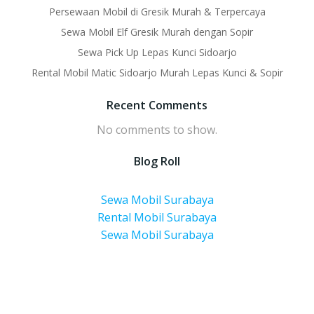
Persewaan Mobil di Gresik Murah & Terpercaya
Sewa Mobil Elf Gresik Murah dengan Sopir
Sewa Pick Up Lepas Kunci Sidoarjo
Rental Mobil Matic Sidoarjo Murah Lepas Kunci & Sopir
Recent Comments
No comments to show.
Blog Roll
Sewa Mobil Surabaya
Rental Mobil Surabaya
Sewa Mobil Surabaya