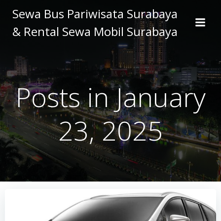
Skip
Sewa Bus Pariwisata Surabaya
to
& Rental Sewa Mobil Surabaya
content
Posts in January
23, 2025