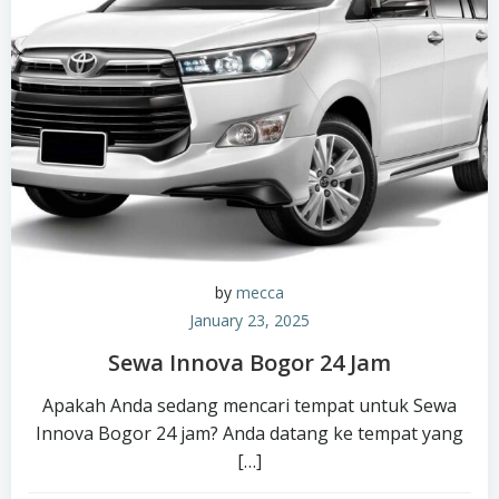
by
mecca
January 23, 2025
Sewa Innova Bogor 24 Jam
Apakah Anda sedang mencari tempat untuk Sewa
Innova Bogor 24 jam? Anda datang ke tempat yang
[…]