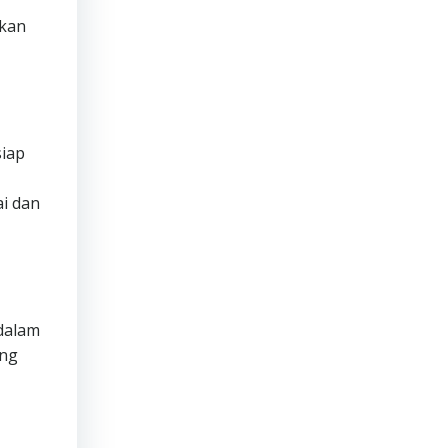
ikan
siap
i dan
dalam
ang