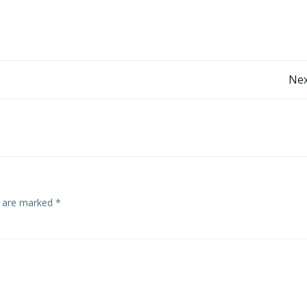
Post
Nex
navigation
s are marked
*