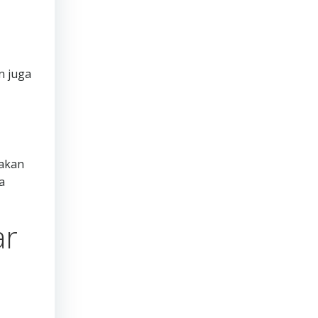
n juga
 akan
a
ar