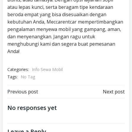
atau lepas kunci, serta beragam tipe kendaraan
beroda empat yang bisa disesuaikan dengan
kebutuhan Anda, Meccarentcar mempertimbangkan
pengalaman menyewa mobil yang gampang, aman,
dan menyenangkan. Jangan ragu untuk
menghubungi kami dan segera buat pemesanan
Anda!
Categories:
Info Sewa Mobil
Tags:
No Tag
Post
Post
Previous post
Next post
navigation
navigation
No responses yet
Leave a Reply