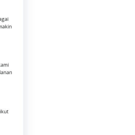
agai
makin
ami
lanan
ikut