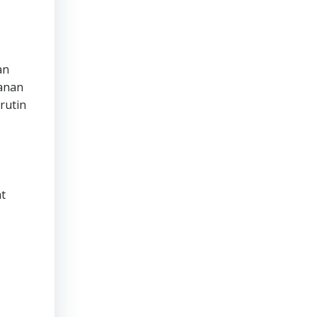
an
manan
rutin
t