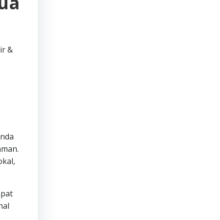
mua
ir &
Anda
aman.
kal,
apat
hal