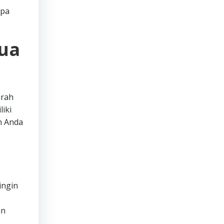
apa
mua
urah
iki
n Anda
ingin
an