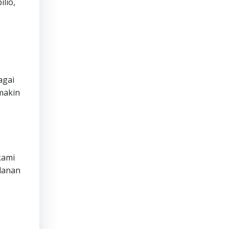
lio,
agai
makin
ami
lanan