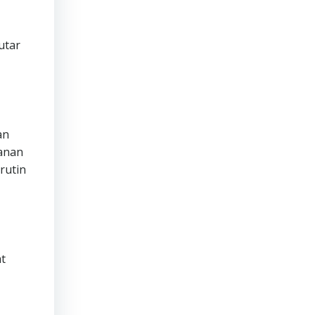
utar
an
manan
rutin
t