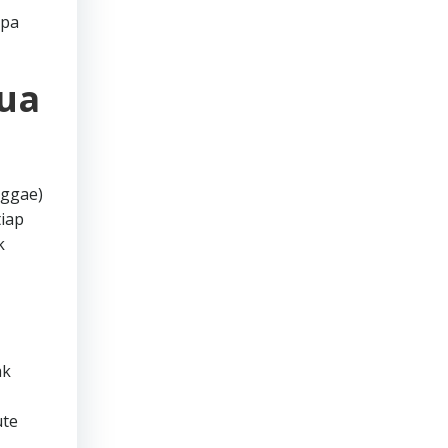
apa
mua
nggae)
iap
k
ak
ute