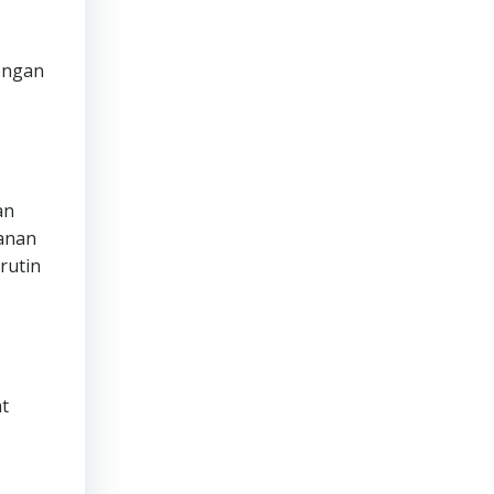
engan
an
manan
rutin
t