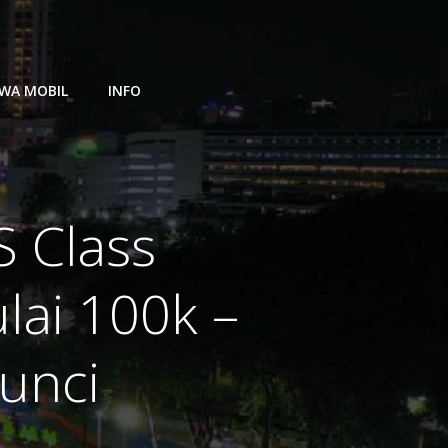
WA MOBIL
INFO
 Class
lai 100k –
Kunci