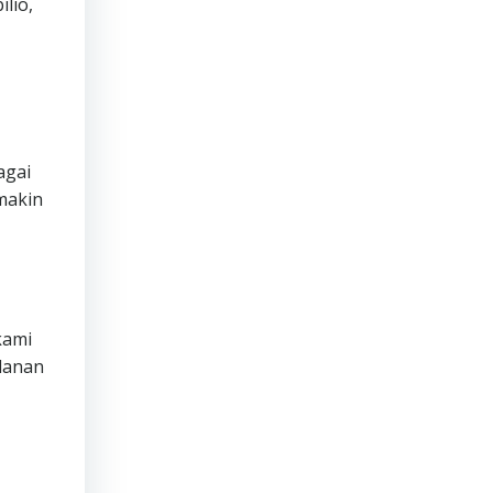
lio,
agai
makin
ami
lanan