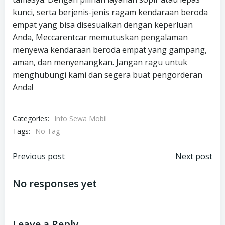
kunci, serta berjenis-jenis ragam kendaraan beroda
empat yang bisa disesuaikan dengan keperluan
Anda, Meccarentcar memutuskan pengalaman
menyewa kendaraan beroda empat yang gampang,
aman, dan menyenangkan. Jangan ragu untuk
menghubungi kami dan segera buat pengorderan
Anda!
Categories:
Info Sewa Mobil
Tags:
No Tag
Post
Post
Previous post
Next post
navigation
navigation
No responses yet
Leave a Reply