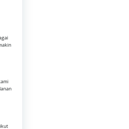
agai
makin
ami
lanan
ikut