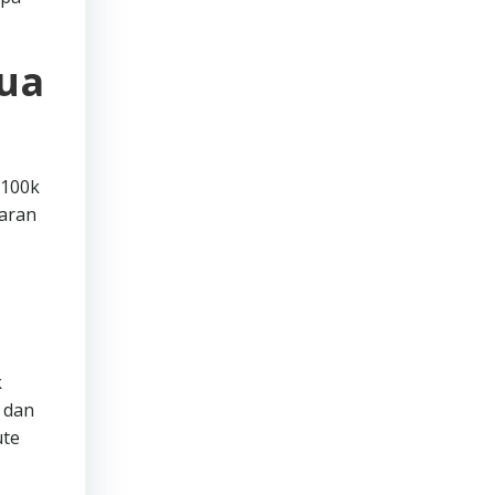
mua
 100k
garan
k
 dan
ute