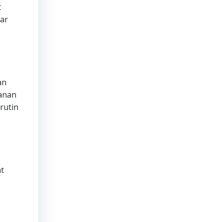
t
ar
an
manan
rutin
t