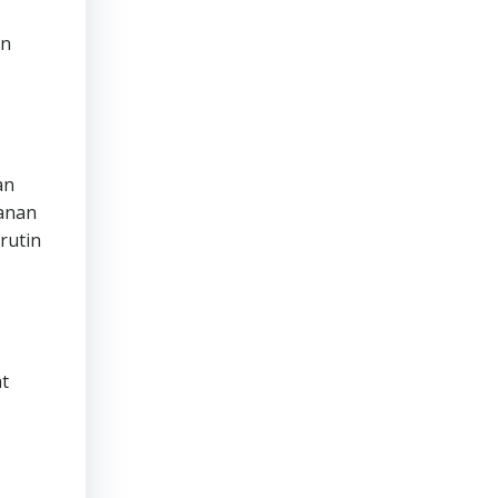
an
an
manan
rutin
t