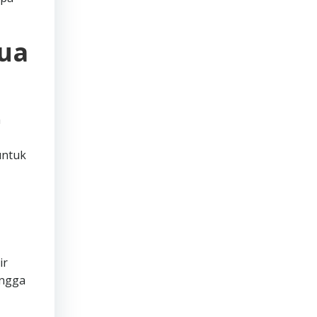
mua
h
untuk
ir
ingga