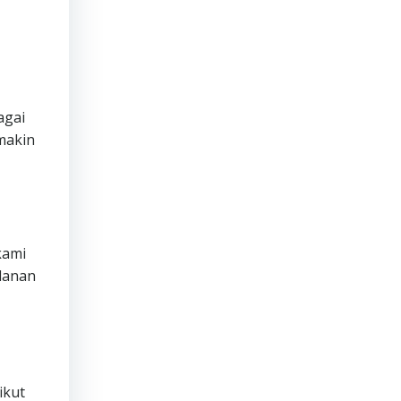
agai
makin
ami
lanan
ikut