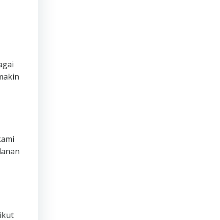
agai
makin
ami
lanan
ikut