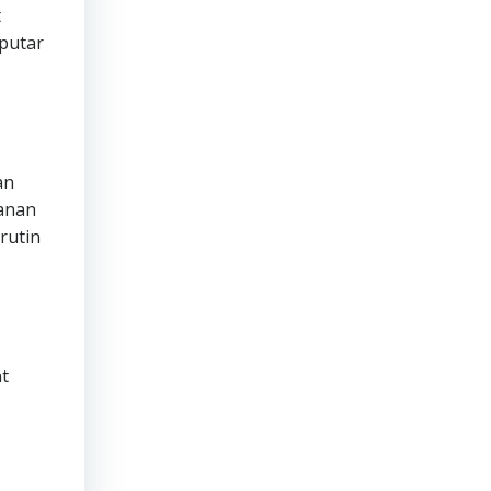
t
putar
an
manan
rutin
t