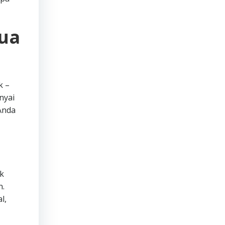
mua
k –
nyai
Anda
ak
n.
l,