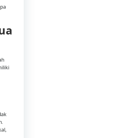
apa
mua
ah
liki
dak
n.
al,