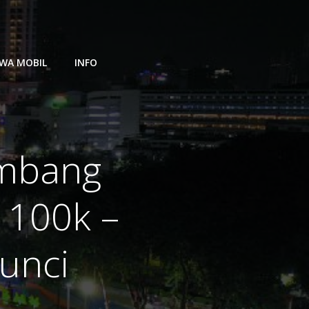
WA MOBIL
INFO
umbang
 100k –
Kunci