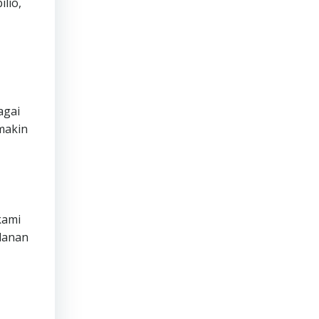
lio,
agai
makin
ami
lanan