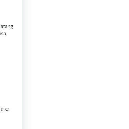
datang
isa
 bisa