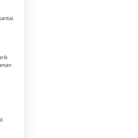
antai.
arik
yaman
l