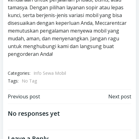
tamasya. Dengan pilihan layanan sopir atau lepas
kunci, serta berjenis-jenis variasi mobil yang bisa
disesuaikan dengan keperluan Anda, Meccarentcar
memutuskan pengalaman menyewa mobil yang
mudah, aman, dan menyenangkan. Jangan ragu
untuk menghubungi kami dan langsung buat
pengorderan Anda!
Categories:
Info Sewa Mobil
Tags:
No Tag
Post
Post
Previous post
Next post
navigation
navigation
No responses yet
Leave a Reply