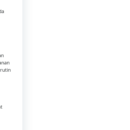
da
an
manan
rutin
t