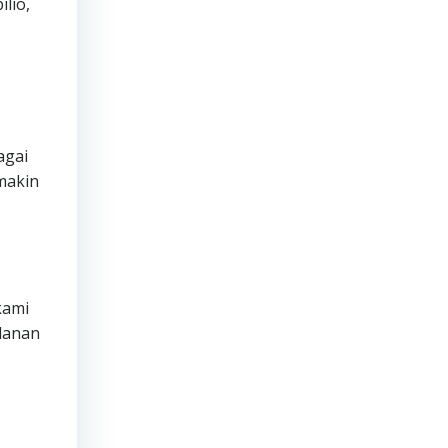
lio,
agai
makin
ami
lanan