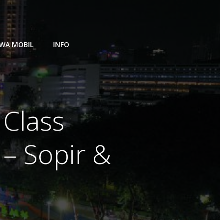
WA MOBIL
INFO
Class
– Sopir &
i