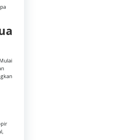
apa
mua
Mulai
an
ngkan
pir
l,