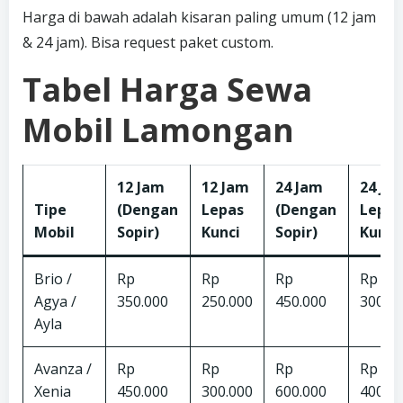
Harga di bawah adalah kisaran paling umum (12 jam
& 24 jam). Bisa request paket custom.
Tabel Harga Sewa
Mobil Lamongan
12 Jam
12 Jam
24 Jam
24 Ja
Tipe
(Dengan
Lepas
(Dengan
Lepas
Mobil
Sopir)
Kunci
Sopir)
Kunci
Brio /
Rp
Rp
Rp
Rp
Agya /
350.000
250.000
450.000
300.0
Ayla
Avanza /
Rp
Rp
Rp
Rp
Xenia
450.000
300.000
600.000
400.0