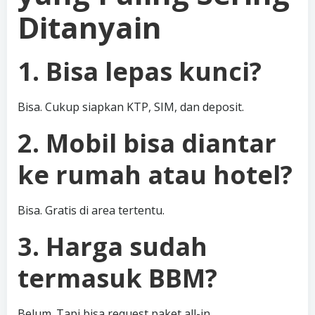
Ditanyain
1. Bisa lepas kunci?
Bisa. Cukup siapkan KTP, SIM, dan deposit.
2. Mobil bisa diantar
ke rumah atau hotel?
Bisa. Gratis di area tertentu.
3. Harga sudah
termasuk BBM?
Belum. Tapi bisa request paket all-in.