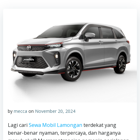
by
mecca
on
November 20, 2024
Lagi cari
Sewa Mobil Lamongan
terdekat yang
benar-benar nyaman, terpercaya, dan harganya