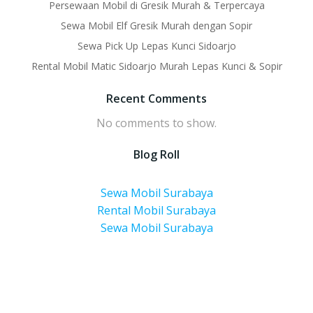
Persewaan Mobil di Gresik Murah & Terpercaya
Sewa Mobil Elf Gresik Murah dengan Sopir
Sewa Pick Up Lepas Kunci Sidoarjo
Rental Mobil Matic Sidoarjo Murah Lepas Kunci & Sopir
Recent Comments
No comments to show.
Blog Roll
Sewa Mobil Surabaya
Rental Mobil Surabaya
Sewa Mobil Surabaya