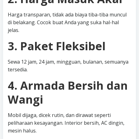
Harga transparan, tidak ada biaya tiba-tiba muncul
di belakang. Cocok buat Anda yang suka hal-hal
jelas.
3. Paket Fleksibel
Sewa 12 jam, 24 jam, mingguan, bulanan, semuanya
tersedia.
4. Armada Bersih dan
Wangi
Mobil dijaga, dicek rutin, dan dirawat seperti
peliharaan kesayangan. Interior bersih, AC dingin,
mesin halus.