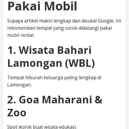
Pakai Mobil
Supaya artikel makin lengkap dan disukai Google, ini
rekomendasi tempat yang cocok didatangi pakai
mobil rental.
1. Wisata Bahari
Lamongan (WBL)
Tempat hiburan keluarga paling lengkap di
Lamongan.
2. Goa Maharani &
Zoo
Spot ikonik buat wisata edukasi.