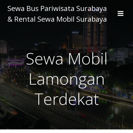
Skip
Sewa Bus Pariwisata Surabaya
to
& Rental Sewa Mobil Surabaya
content
Sewa Mobil
Lamongan
Terdekat