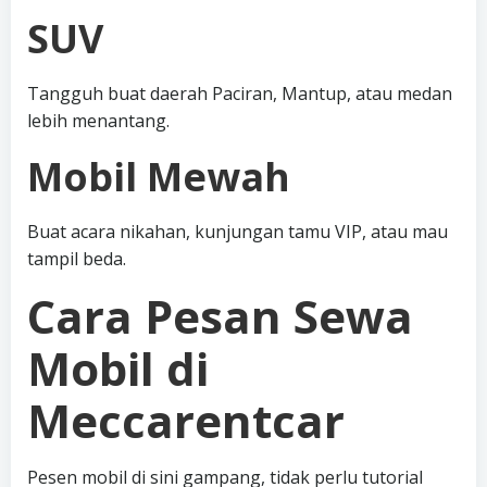
SUV
Tangguh buat daerah Paciran, Mantup, atau medan
lebih menantang.
Mobil Mewah
Buat acara nikahan, kunjungan tamu VIP, atau mau
tampil beda.
Cara Pesan Sewa
Mobil di
Meccarentcar
Pesen mobil di sini gampang, tidak perlu tutorial