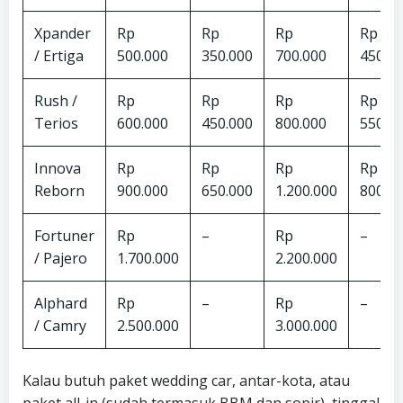
Xpander
Rp
Rp
Rp
Rp
/ Ertiga
500.000
350.000
700.000
450.0
Rush /
Rp
Rp
Rp
Rp
Terios
600.000
450.000
800.000
550.0
Innova
Rp
Rp
Rp
Rp
Reborn
900.000
650.000
1.200.000
800.0
Fortuner
Rp
–
Rp
–
/ Pajero
1.700.000
2.200.000
Alphard
Rp
–
Rp
–
/ Camry
2.500.000
3.000.000
Kalau butuh paket wedding car, antar-kota, atau