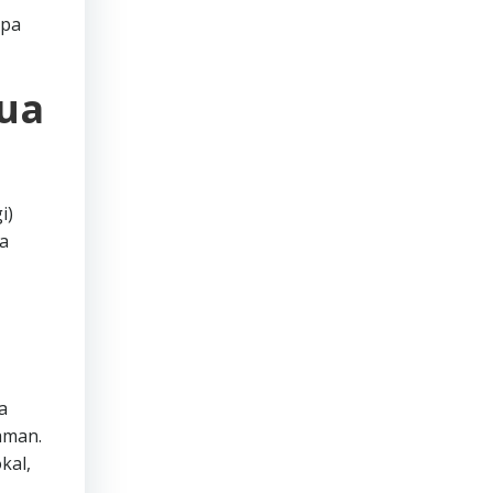
apa
mua
i)
a
a
aman.
kal,