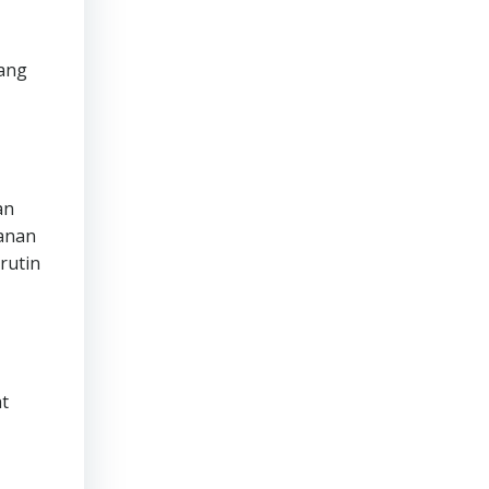
ang
an
manan
rutin
t