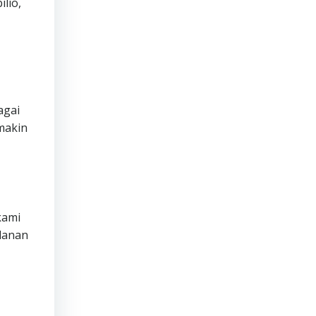
lio,
agai
makin
ami
lanan