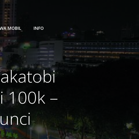
WA MOBIL
INFO
akatobi
i 100k –
Kunci