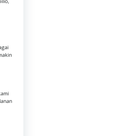
lio,
agai
makin
ami
lanan