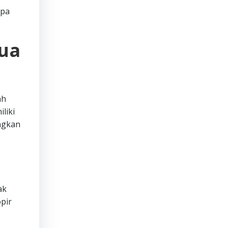
apa
mua
ah
liki
ngkan
ak
pir