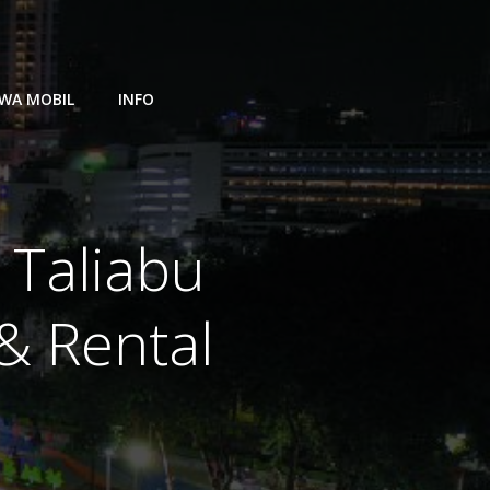
WA MOBIL
INFO
 Taliabu
& Rental