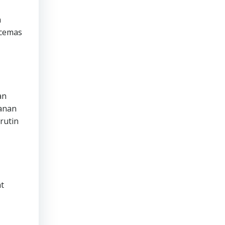
a
 cemas
an
manan
rutin
t