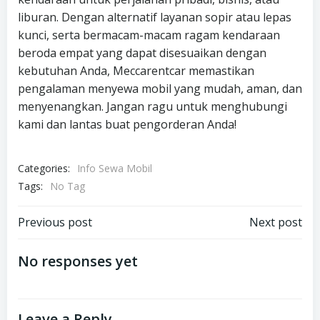
liburan. Dengan alternatif layanan sopir atau lepas
kunci, serta bermacam-macam ragam kendaraan
beroda empat yang dapat disesuaikan dengan
kebutuhan Anda, Meccarentcar memastikan
pengalaman menyewa mobil yang mudah, aman, dan
menyenangkan. Jangan ragu untuk menghubungi
kami dan lantas buat pengorderan Anda!
Categories:
Info Sewa Mobil
Tags:
No Tag
Post
Post
Previous post
Next post
navigation
navigation
No responses yet
Leave a Reply