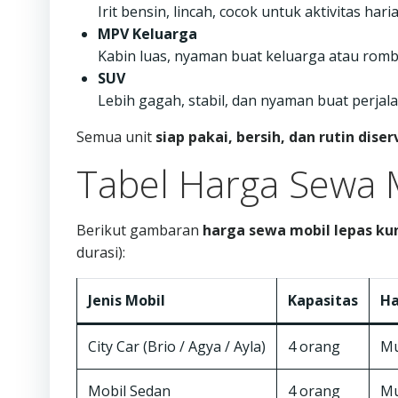
Irit bensin, lincah, cocok untuk aktivitas har
MPV Keluarga
Kabin luas, nyaman buat keluarga atau romb
SUV
Lebih gagah, stabil, dan nyaman buat perjala
Semua unit
siap pakai, bersih, dan rutin diser
Tabel Harga Sewa 
Berikut gambaran
harga sewa mobil lepas kun
durasi):
Jenis Mobil
Kapasitas
Ha
City Car (Brio / Agya / Ayla)
4 orang
Mu
Mobil Sedan
4 orang
Mu