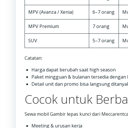
MPV (Avanza / Xenia)
6–7 orang
Mu
MPV Premium
7 orang
Mu
SUV
5–7 orang
Mu
Catatan:
Harga dapat berubah saat high season
Paket mingguan & bulanan tersedia dengan 
Detail unit dan promo bisa langsung ditany
Cocok untuk Berba
Sewa mobil Gambir lepas kunci dari Meccarentca
Meeting & urusan kerja