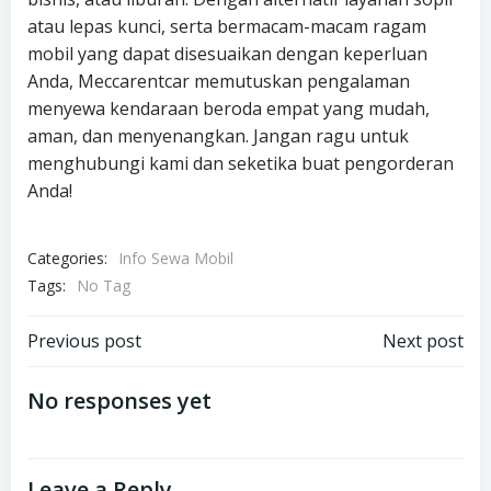
atau lepas kunci, serta bermacam-macam ragam
mobil yang dapat disesuaikan dengan keperluan
Anda, Meccarentcar memutuskan pengalaman
menyewa kendaraan beroda empat yang mudah,
aman, dan menyenangkan. Jangan ragu untuk
menghubungi kami dan seketika buat pengorderan
Anda!
Categories:
Info Sewa Mobil
Tags:
No Tag
Post
Post
Previous post
Next post
navigation
navigation
No responses yet
Leave a Reply