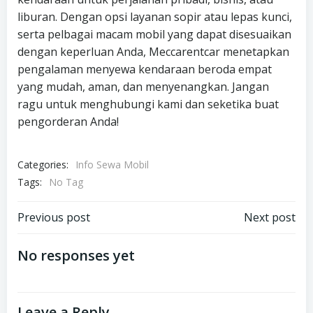
liburan. Dengan opsi layanan sopir atau lepas kunci,
serta pelbagai macam mobil yang dapat disesuaikan
dengan keperluan Anda, Meccarentcar menetapkan
pengalaman menyewa kendaraan beroda empat
yang mudah, aman, dan menyenangkan. Jangan
ragu untuk menghubungi kami dan seketika buat
pengorderan Anda!
Categories:
Info Sewa Mobil
Tags:
No Tag
Post
Post
Previous post
Next post
navigation
navigation
No responses yet
Leave a Reply