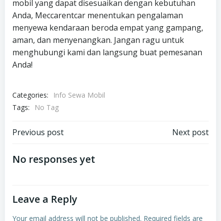
mobil yang dapat disesuaikan dengan kebutuhan
Anda, Meccarentcar menentukan pengalaman
menyewa kendaraan beroda empat yang gampang,
aman, dan menyenangkan. Jangan ragu untuk
menghubungi kami dan langsung buat pemesanan
Anda!
Categories:
Info Sewa Mobil
Tags:
No Tag
Post
Post
Previous post
Next post
navigation
navigation
No responses yet
Leave a Reply
Your email address will not be published.
Required fields are