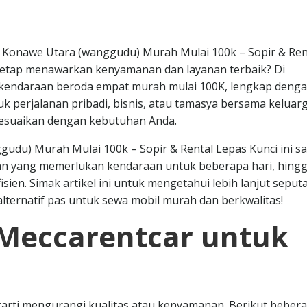
 Konawe Utara (wanggudu) Murah Mulai 100k – Sopir & Ren
 tetap menawarkan kenyamanan dan layanan terbaik? Di
 kendaraan beroda empat murah mulai 100K, lengkap deng
ntuk perjalanan pribadi, bisnis, atau tamasya bersama keluar
sesuaikan dengan kebutuhan Anda.
udu) Murah Mulai 100k – Sopir & Rental Lepas Kunci ini s
an yang memerlukan kendaraan untuk beberapa hari, hing
sien. Simak artikel ini untuk mengetahui lebih lanjut seput
lternatif pas untuk sewa mobil murah dan berkwalitas!
Meccarentcar untuk
arti mengurangi kualitas atau kenyamanan. Berikut beber