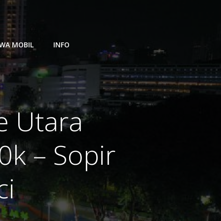
WA MOBIL
INFO
e Utara
k – Sopir
ci