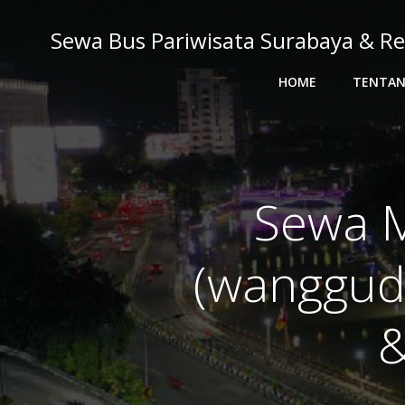
Skip
to
Sewa Bus Pariwisata Surabaya & Re
content
HOME
TENTAN
Sewa M
(wanggud
&