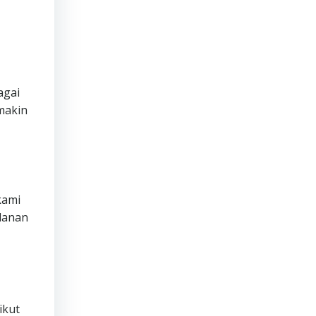
agai
makin
ami
lanan
ikut