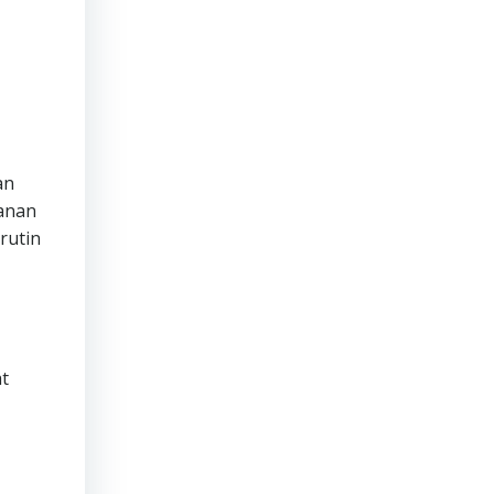
an
manan
rutin
t