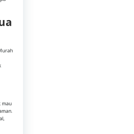
mua
 Murah
k
ak mau
laman.
l,