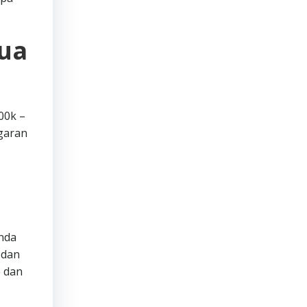
mua
00k –
ggaran
Anda
 dan
 dan