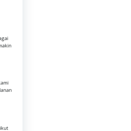
agai
makin
ami
lanan
ikut