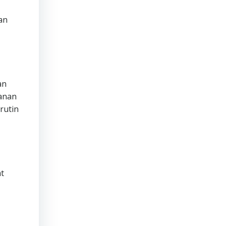
an
an
manan
rutin
t