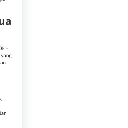
mua
0k –
n yang
kan
k
n
dan