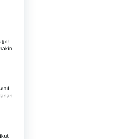
agai
makin
ami
lanan
ikut