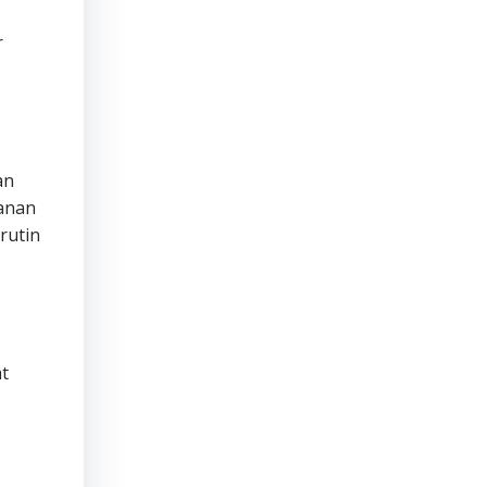
r
an
manan
rutin
t