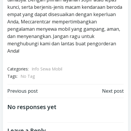
kunci, serta berjenis-jenis macam kendaraan beroda
empat yang dapat disesuaikan dengan keperluan
Anda, Meccarentcar mempertimbangkan
pengalaman menyewa mobil yang gampang, aman,
dan menyenangkan. Jangan ragu untuk
menghubungi kami dan lantas buat pengorderan
Anda!
Categories:
Info Sewa Mobil
Tags:
No Tag
Post
Post
Previous post
Next post
navigation
navigation
No responses yet
Leave a Reply