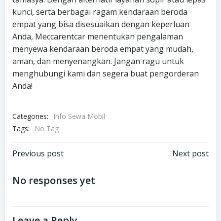
kunci, serta berbagai ragam kendaraan beroda
empat yang bisa disesuaikan dengan keperluan
Anda, Meccarentcar menentukan pengalaman
menyewa kendaraan beroda empat yang mudah,
aman, dan menyenangkan. Jangan ragu untuk
menghubungi kami dan segera buat pengorderan
Anda!
Categories:
Info Sewa Mobil
Tags:
No Tag
Post
Post
Previous post
Next post
navigation
navigation
No responses yet
Leave a Reply