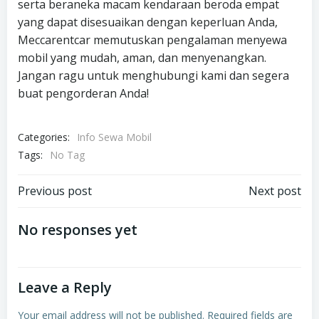
serta beraneka macam kendaraan beroda empat
yang dapat disesuaikan dengan keperluan Anda,
Meccarentcar memutuskan pengalaman menyewa
mobil yang mudah, aman, dan menyenangkan.
Jangan ragu untuk menghubungi kami dan segera
buat pengorderan Anda!
Categories:
Info Sewa Mobil
Tags:
No Tag
Post
Post
Previous post
Next post
navigation
navigation
No responses yet
Leave a Reply
Your email address will not be published.
Required fields are