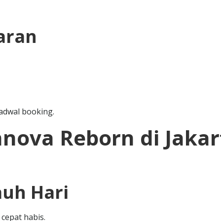
aran
adwal booking.
nnova Reborn di Jakar
auh Hari
cepat habis.