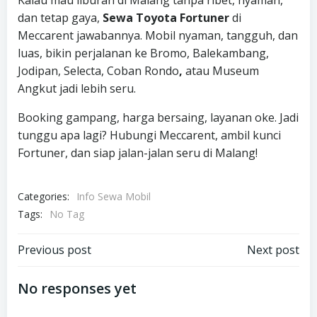
Kalau mau liburan di Malang tanpa ribet, nyaman,
dan tetap gaya,
Sewa Toyota Fortuner
di
Meccarent jawabannya. Mobil nyaman, tangguh, dan
luas, bikin perjalanan ke Bromo, Balekambang,
Jodipan,
Selecta, Coban Rondo
,
atau Museum
Angkut jadi lebih seru.
Booking gampang, harga bersaing, layanan oke. Jadi
tunggu apa lagi? Hubungi Meccarent, ambil kunci
Fortuner, dan siap jalan-jalan seru di Malang!
Categories:
Info Sewa Mobil
Tags:
No Tag
Post
Post
Previous post
Next post
navigation
navigation
No responses yet