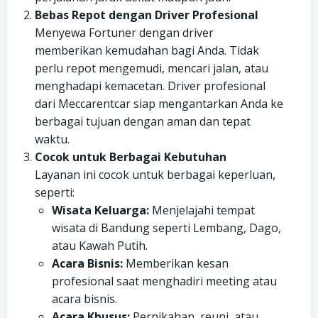
Bebas Repot dengan Driver Profesional
Menyewa Fortuner dengan driver
memberikan kemudahan bagi Anda. Tidak
perlu repot mengemudi, mencari jalan, atau
menghadapi kemacetan. Driver profesional
dari Meccarentcar siap mengantarkan Anda ke
berbagai tujuan dengan aman dan tepat
waktu.
Cocok untuk Berbagai Kebutuhan
Layanan ini cocok untuk berbagai keperluan,
seperti:
Wisata Keluarga:
Menjelajahi tempat
wisata di Bandung seperti Lembang, Dago,
atau Kawah Putih.
Acara Bisnis:
Memberikan kesan
profesional saat menghadiri meeting atau
acara bisnis.
Acara Khusus:
Pernikahan, reuni, atau