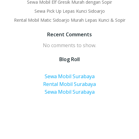
Sewa Mobil Elf Gresik Murah dengan Sopir
Sewa Pick Up Lepas Kunci Sidoarjo
Rental Mobil Matic Sidoarjo Murah Lepas Kunci & Sopir
Recent Comments
No comments to show.
Blog Roll
Sewa Mobil Surabaya
Rental Mobil Surabaya
Sewa Mobil Surabaya