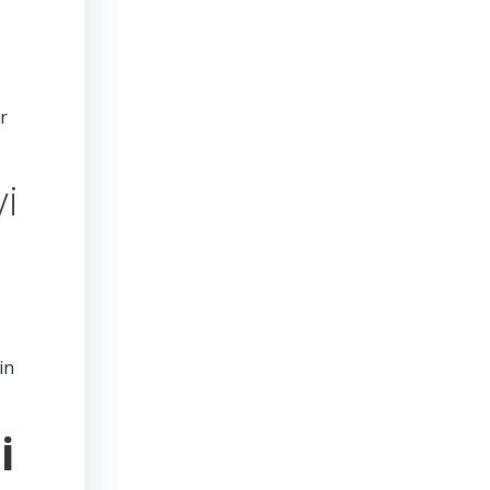
r
i
in
i