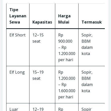
Tipe
Layanan
Harga
T
Sewa
Kapasitas
Mulai
Termasuk
T
Elf Short
12–15
Rp
Sopir,
T
seat
900.000
BBM
m
– Rp
dalam
s
1.200.000
kota
per hari
Elf Long
15–19
Rp
Sopir,
T
seat
1.200.000
BBM
m
– Rp
dalam
s
1.600.000
kota
per hari
Luar
12–19
Rp
Sopir
B