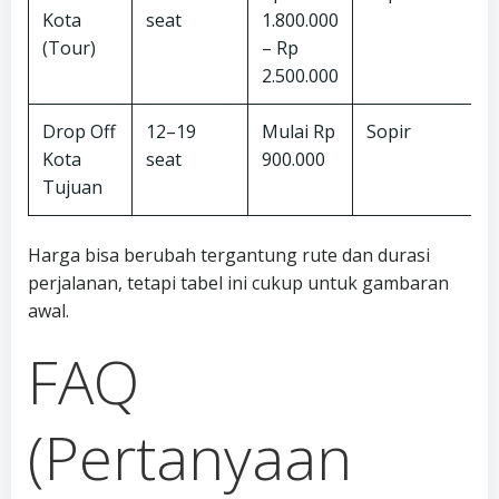
Kota
seat
1.800.000
p
(Tour)
– Rp
p
2.500.000
s
Drop Off
12–19
Mulai Rp
Sopir
Kota
seat
900.000
t
Tujuan
Harga bisa berubah tergantung rute dan durasi
perjalanan, tetapi tabel ini cukup untuk gambaran
awal.
FAQ
(Pertanyaan