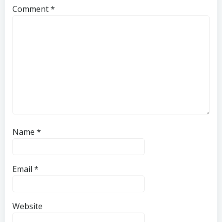
Comment
*
Name
*
Email
*
Website