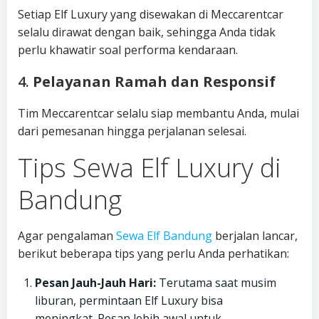
Setiap Elf Luxury yang disewakan di Meccarentcar
selalu dirawat dengan baik, sehingga Anda tidak
perlu khawatir soal performa kendaraan.
4.
Pelayanan Ramah dan Responsif
Tim Meccarentcar selalu siap membantu Anda, mulai
dari pemesanan hingga perjalanan selesai.
Tips Sewa Elf Luxury di
Bandung
Agar pengalaman
Sewa Elf Bandung
berjalan lancar,
berikut beberapa tips yang perlu Anda perhatikan:
Pesan Jauh-Jauh Hari:
Terutama saat musim
liburan, permintaan Elf Luxury bisa
meningkat. Pesan lebih awal untuk