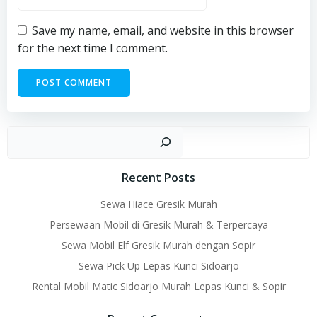
Save my name, email, and website in this browser
for the next time I comment.
Sear
Recent Posts
Sewa Hiace Gresik Murah
Persewaan Mobil di Gresik Murah & Terpercaya
Sewa Mobil Elf Gresik Murah dengan Sopir
Sewa Pick Up Lepas Kunci Sidoarjo
Rental Mobil Matic Sidoarjo Murah Lepas Kunci & Sopir