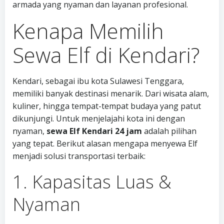
armada yang nyaman dan layanan profesional.
Kenapa Memilih
Sewa Elf di Kendari?
Kendari, sebagai ibu kota Sulawesi Tenggara,
memiliki banyak destinasi menarik. Dari wisata alam,
kuliner, hingga tempat-tempat budaya yang patut
dikunjungi. Untuk menjelajahi kota ini dengan
nyaman,
sewa Elf Kendari 24 jam
adalah pilihan
yang tepat. Berikut alasan mengapa menyewa Elf
menjadi solusi transportasi terbaik:
1. Kapasitas Luas &
Nyaman