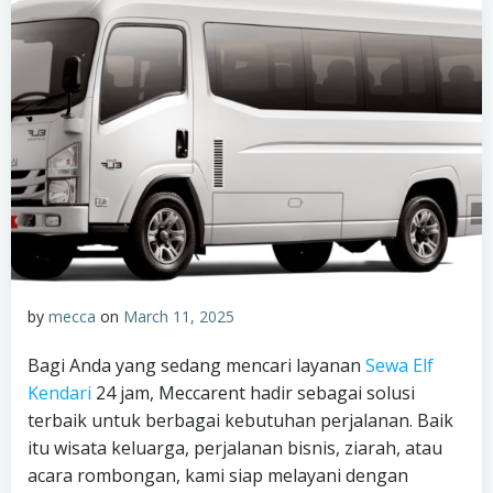
by
mecca
on
March 11, 2025
Bagi Anda yang sedang mencari layanan
Sewa Elf
Kendari
24 jam, Meccarent hadir sebagai solusi
terbaik untuk berbagai kebutuhan perjalanan. Baik
itu wisata keluarga, perjalanan bisnis, ziarah, atau
acara rombongan, kami siap melayani dengan