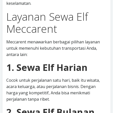
keselamatan.
Layanan Sewa Elf
Meccarent
Meccarent menawarkan berbagai pilihan layanan
untuk memenuhi kebutuhan transportasi Anda,
antara lain:
1. Sewa Elf Harian
Cocok untuk perjalanan satu hari, baik itu wisata,
acara keluarga, atau perjalanan bisnis. Dengan
harga yang kompetitif, Anda bisa menikmati
perjalanan tanpa ribet.
2. Sewa Elf Bulanan