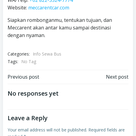
WA/Telp:
+62 822-3324-7774
Website:
meccarentcar.com
Siapkan rombonganmu, tentukan tujuan, dan
Meccarent akan antar kamu sampai destinasi
dengan nyaman.
Categories:
Info Sewa Bus
Tags:
No Tag
Post
Post
Previous post
Next post
navigation
navigation
No responses yet
Leave a Reply
Your email address will not be published.
Required fields are