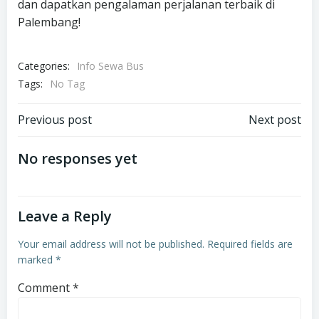
dan dapatkan pengalaman perjalanan terbaik di
Palembang!
Categories:
Info Sewa Bus
Tags:
No Tag
Post
Post
Previous post
Next post
navigation
navigation
No responses yet
Leave a Reply
Your email address will not be published.
Required fields are
marked
*
Comment
*