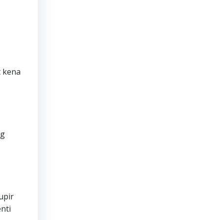
t kena
ng
upir
nti