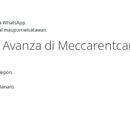
ia WhatsApp.
kal maupun wisatawan.
 Avanza di Meccarentca
lepon.
lanan).