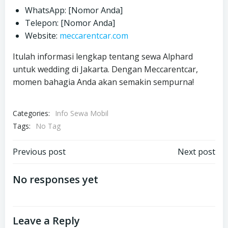
WhatsApp: [Nomor Anda]
Telepon: [Nomor Anda]
Website:
meccarentcar.com
Itulah informasi lengkap tentang sewa Alphard
untuk wedding di Jakarta. Dengan Meccarentcar,
momen bahagia Anda akan semakin sempurna!
Categories:
Info Sewa Mobil
Tags:
No Tag
Post
Post
Previous post
Next post
navigation
navigation
No responses yet
Leave a Reply