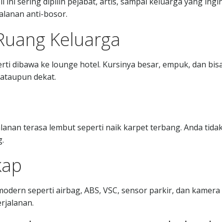
 ini sering dipilih pejabat, artis, sampai keluarga yang ingi
jalanan anti-bosor.
 Ruang Keluarga
ti dibawa ke lounge hotel. Kursinya besar, empuk, dan bis
 ataupun dekat.
anan terasa lembut seperti naik karpet terbang. Anda tidak
g.
kap
modern seperti airbag, ABS, VSC, sensor parkir, dan kamera
rjalanan.