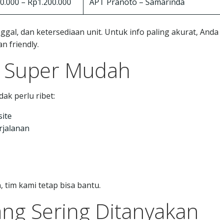
0.000 – Rp1.200.000
APT Pranoto – Samarinda
gal, dan ketersediaan unit. Untuk info paling akurat, Anda
n friendly.
 Super Mudah
dak perlu ribet:
ite
rjalanan
 tim kami tetap bisa bantu.
ang Sering Ditanyakan