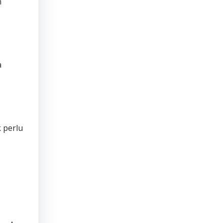
n
a
 perlu