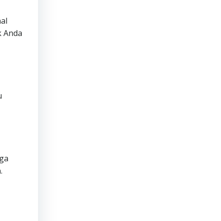
al
k Anda
u
uga
.