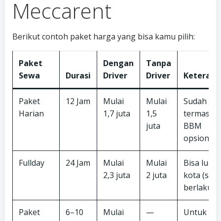
Meccarent
Berikut contoh paket harga yang bisa kamu pilih:
Paket
Dengan
Tanpa
Sewa
Durasi
Driver
Driver
Keteran
Paket
12 Jam
Mulai
Mulai
Sudah
Harian
1,7 juta
1,5
termasuk
juta
BBM
opsional
Fullday
24 Jam
Mulai
Mulai
Bisa luar
2,3 juta
2 juta
kota (syar
berlaku)
Paket
6–10
Mulai
—
Untuk ev