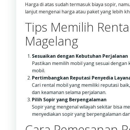
Harga di atas sudah termasuk biaya sopir, nam
lanjut mengenai harga atau paket yang lebih 
Tips Memilih Renta
Magelang
Sesuaikan dengan Kebutuhan Perjalanan
Pastikan memilih mobil yang sesuai dengan 
mobil.
Pertimbangkan Reputasi Penyedia Layan
Cari rental mobil yang memiliki reputasi bai
dan keamanan selama perjalanan.
Pilih Sopir yang Berpengalaman
Sopir yang mengenal wilayah sekitar bisa 
menyediakan sopir yang berpengalaman dan
Cara Pemesanan Re