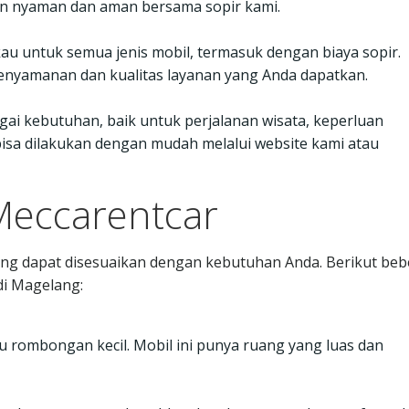
kan nyaman dan aman bersama sopir kami.
u untuk semua jenis mobil, termasuk dengan biaya sopir.
nyamanan dan kualitas layanan yang Anda dapatkan.
gai kebutuhan, baik untuk perjalanan wisata, keperluan
isa dilakukan dengan mudah melalui website kami atau
Meccarentcar
ang dapat disesuaikan dengan kebutuhan Anda. Berikut be
di Magelang:
u rombongan kecil. Mobil ini punya ruang yang luas dan