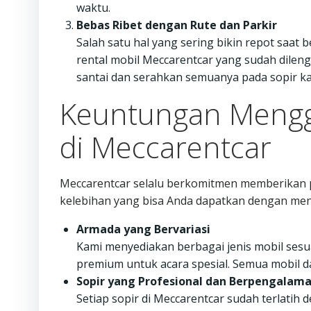
waktu.
Bebas Ribet dengan Rute dan Parkir
Salah satu hal yang sering bikin repot saat 
rental mobil Meccarentcar yang sudah dilengk
santai dan serahkan semuanya pada sopir ka
Keuntungan Menggu
di Meccarentcar
Meccarentcar selalu berkomitmen memberikan p
kelebihan yang bisa Anda dapatkan dengan men
Armada yang Bervariasi
Kami menyediakan berbagai jenis mobil sesua
premium untuk acara spesial. Semua mobil d
Sopir yang Profesional dan Berpengalam
Setiap sopir di Meccarentcar sudah terlati