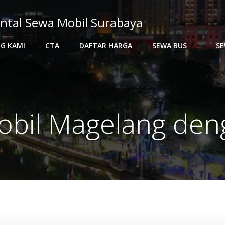
ntal Sewa Mobil Surabaya
G KAMI
CTA
DAFTAR HARGA
SEWA BUS
SE
obil Magelang den