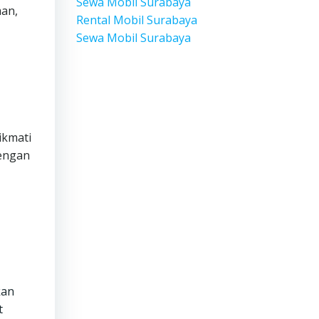
Sewa Mobil Surabaya
man,
Rental Mobil Surabaya
Sewa Mobil Surabaya
ikmati
dengan
kan
t