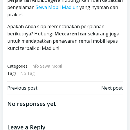
perjalanan Anda. Segera hubungi kami dan dapatkan
pengalaman
Sewa Mobil Madiun
yang nyaman dan
praktis!
Apakah Anda siap merencanakan perjalanan
berikutnya? Hubungi
Meccarentcar
sekarang juga
untuk mendapatkan penawaran rental mobil lepas
kunci terbaik di Madiun!
Categories:
Info Sewa Mobil
Tags:
No Tag
Post
Post
Previous post
Next post
navigation
navigation
No responses yet
Leave a Reply